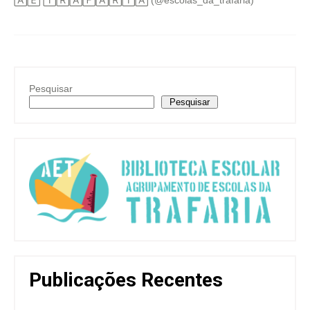
🄰🄴 🅃🅁🄰🄵🄰🅁🄸🄰 (@escolas_da_trafaria)
Pesquisar
Pesquisar
Publicações Recentes