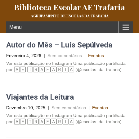
Biblioteca Escolar AE Trafaria
AGRUPAMENTO DE ESCOLAS DA TRAFARIA
Menu
Autor do Mês – Luís Sepúlveda
Fevereiro 4, 2026
|
Sem comentários
|
Eventos
Ver esta publicação no Instagram Uma publicação partilhada
por 🄰🄴 🅃🅁🄰🄵🄰🅁🄸🄰 (@escolas_da_trafaria)
Viajantes da Leitura
Dezembro 10, 2025
|
Sem comentários
|
Eventos
Ver esta publicação no Instagram Uma publicação partilhada
por 🄰🄴 🅃🅁🄰🄵🄰🅁🄸🄰 (@escolas_da_trafaria)