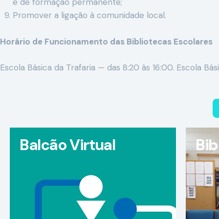
e de formação permanente;
Promover a ligação à comunidade local.
Horário de Funcionamento das Bibliotecas Escolares
Escola Básica da Trafaria — das 8:20 às 16:00. Escola Bási
Balcão Virtual
Bib