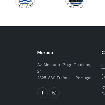
Morada
C
Av. Almirante Gago Coutinho,
s
24
(
2825-889 Trafaria – Portugal
R
D