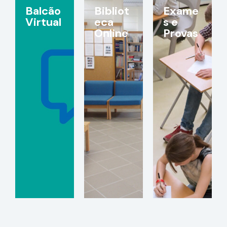
Balcão
Bibliot
Exame
Virtual
eca
s e
Online
Provas